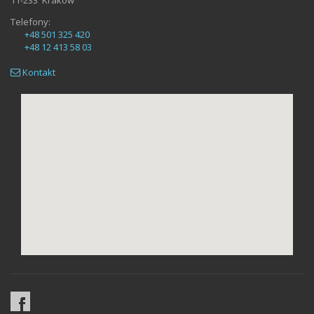
11-233
Kraków
Telefony:
+48 501 325 420
+48 12 413 58 03
Kontakt