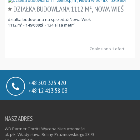
DZIAŁKA BUDOWLANA 1112 M², NOWA WIEŚ
działka budowlana na sprzedaż Nowa Wieś
2
1112
m²
•
149 000
zł
•
134
zł za metr
Znaleziono 1 ofert
+48 501 325 420
+48 12 413 58 03
NASZ ADRES
WD Partner Obrót i Wycena Nieruchomości
al. płk. Władysława Beliny-Prażmowskiego 53 /3