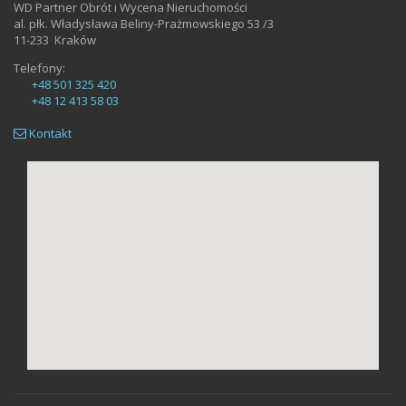
WD Partner Obrót i Wycena Nieruchomości
al. płk. Władysława Beliny-Prażmowskiego 53 /3
11-233
Kraków
Telefony:
+48 501 325 420
+48 12 413 58 03
Kontakt