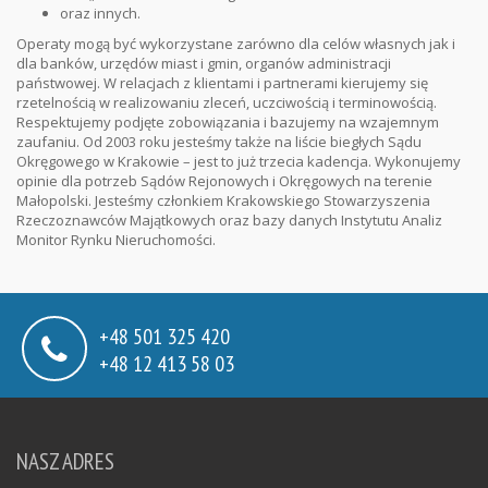
oraz innych.
Operaty mogą być wykorzystane zarówno dla celów własnych jak i
dla banków, urzędów miast i gmin, organów administracji
państwowej. W relacjach z klientami i partnerami kierujemy się
rzetelnością w realizowaniu zleceń, uczciwością i terminowością.
Respektujemy podjęte zobowiązania i bazujemy na wzajemnym
zaufaniu. Od 2003 roku jesteśmy także na liście biegłych Sądu
Okręgowego w Krakowie – jest to już trzecia kadencja. Wykonujemy
opinie dla potrzeb Sądów Rejonowych i Okręgowych na terenie
Małopolski. Jesteśmy członkiem Krakowskiego Stowarzyszenia
Rzeczoznawców Majątkowych oraz bazy danych Instytutu Analiz
Monitor Rynku Nieruchomości.
+48 501 325 420
+48 12 413 58 03
NASZ ADRES