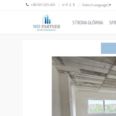
+48 501 325 420
zł
€
£
$
Select Language
▼
STRONA GŁÓWNA
SP