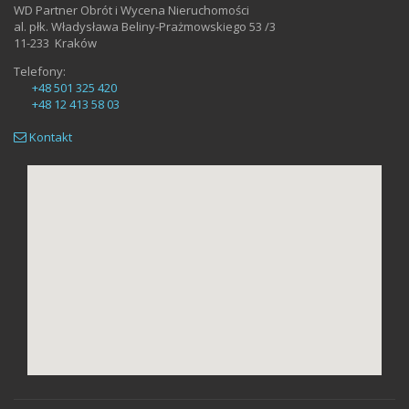
WD Partner Obrót i Wycena Nieruchomości
al. płk. Władysława Beliny-Prażmowskiego 53 /3
11-233
Kraków
Telefony:
+48 501 325 420
+48 12 413 58 03
Kontakt