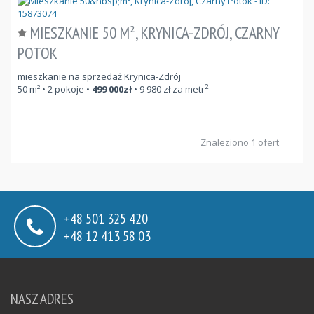
MIESZKANIE 50 M², KRYNICA-ZDRÓJ, CZARNY
POTOK
mieszkanie na sprzedaż Krynica-Zdrój
2
50
m²
• 2 pokoje •
499 000
zł
•
9 980
zł za metr
Znaleziono 1 ofert
+48 501 325 420
+48 12 413 58 03
NASZ ADRES