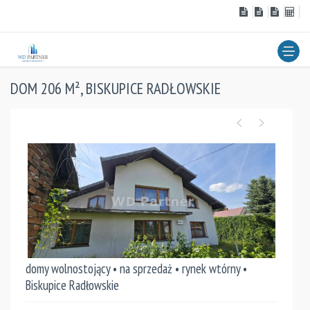
DOM 206 M², BISKUPICE RADŁOWSKIE
domy wolnostojący • na sprzedaż • rynek wtórny •
Biskupice Radłowskie