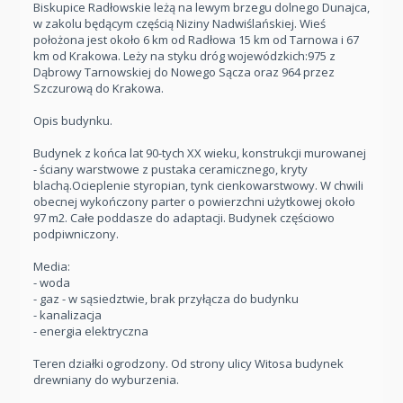
Biskupice Radłowskie leżą na lewym brzegu dolnego Dunajca,
w zakolu będącym częścią Niziny Nadwiślańskiej. Wieś
położona jest około 6 km od Radłowa 15 km od Tarnowa i 67
km od Krakowa. Leży na styku dróg wojewódzkich:975 z
Dąbrowy Tarnowskiej do Nowego Sącza oraz 964 przez
Szczurową do Krakowa.
Opis budynku.
Budynek z końca lat 90-tych XX wieku, konstrukcji murowanej
- ściany warstwowe z pustaka ceramicznego, kryty
blachą.Ocieplenie styropian, tynk cienkowarstwowy. W chwili
obecnej wykończony parter o powierzchni użytkowej około
97 m2. Całe poddasze do adaptacji. Budynek częściowo
podpiwniczony.
Media:
- woda
- gaz - w sąsiedztwie, brak przyłącza do budynku
- kanalizacja
- energia elektryczna
Teren działki ogrodzony. Od strony ulicy Witosa budynek
drewniany do wyburzenia.