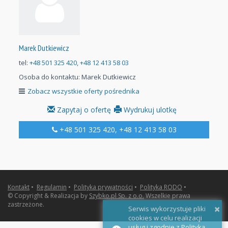
Marek Dutkiewicz
tel:
+48 501 325 420, +48 12 413 58 03
Osoba do kontaktu:
Marek Dutkiewicz
Zobacz wszystkie oferty pośrednika
Zapytaj o ofertę
Wydrukuj ulotkę
+48 501 325 420, +48 12 413 58 03
Kontakt
•
Regulamin
•
Polityka prywatności
•
Polityka RODO
•
© Copyright & Realizacja by
Szybko.pl Sp. z o.o.
Wszelkie prawa
zastrzeżone.
×
Serwis wykorzystuje pliki
cookies w celu realizacji
usług i zgodnie z Polityką