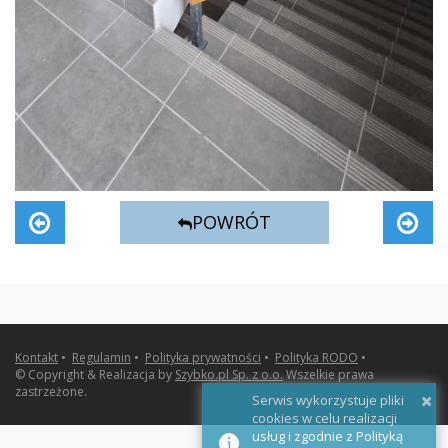
POWRÓT
Kontakt
•
Regulamin
•
Polityka prywatności
•
Polityka RODO
•
© Copyright & Realizacja by
Szybko.pl Sp. z o.o.
Wszelkie prawa
zastrzeżone.
×
Serwis wykorzystuje pliki
cookies w celu realizacji
usług i zgodnie z Polityką