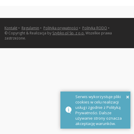
Kontakt
•
Regulamin
•
Polityka prywatności
•
Polityka RODO
•
© Copyright & Realizacja by
Szybko.pl Sp. z o.o.
Wszelkie prawa
zastrzeżone.
×
Serwis wykorzystuje pliki
cookies w celu realizacji
usług i zgodnie z Polityką
Prywatności. Dalsze
używanie strony oznacza
akceptację warunków.