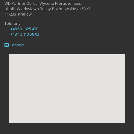
WD Partner Obrót i Wycena Nieruchomości
al. płk. Władysława Beliny-Prażmowskiego 53 /3
11-233
Kraków
Telefony:
+48 501 325 420
+48 12 413 58 03
Kontakt