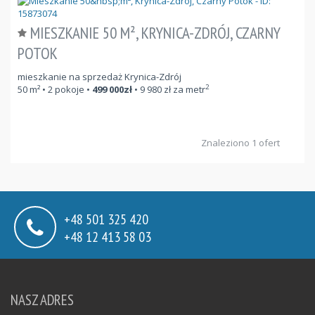
MIESZKANIE 50 M², KRYNICA-ZDRÓJ, CZARNY
POTOK
mieszkanie na sprzedaż Krynica-Zdrój
2
50
m²
• 2 pokoje •
499 000
zł
•
9 980
zł za metr
Znaleziono 1 ofert
+48 501 325 420
+48 12 413 58 03
NASZ ADRES